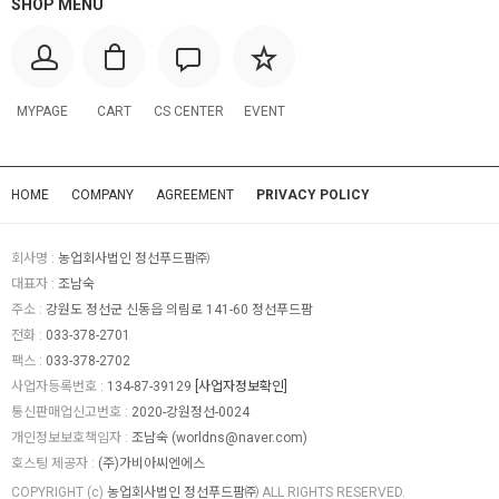
SHOP MENU
MYPAGE
CART
CS CENTER
EVENT
HOME
COMPANY
AGREEMENT
PRIVACY POLICY
회사명 :
농업회사법인 정선푸드팜㈜
대표자 :
조남숙
주소 :
강원도 정선군 신동읍 의림로 141-60 정선푸드팜
전화 :
033-378-2701
팩스 :
033-378-2702
사업자등록번호 :
134-87-39129
[사업자정보확인]
통신판매업신고번호 :
2020-강원정선-0024
개인정보보호책임자 :
조남숙 (
worldns@naver.com
)
호스팅 제공자 :
(주)가비아씨엔에스
COPYRIGHT (c)
농업회사법인 정선푸드팜㈜
ALL RIGHTS RESERVED.