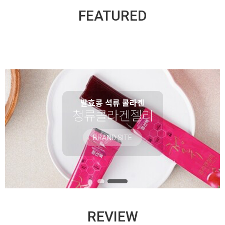
FEATURED
발효콩 석류 콜라겐
청류콜라겐젤리
BRAND SITE
REVIEW