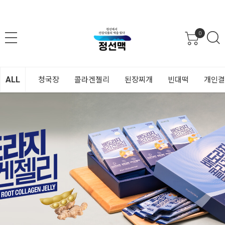
0
ALL
청국장
콜라겐젤리
된장찌개
빈대떡
개인결