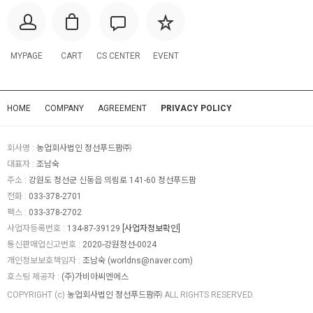
MYPAGE
CART
CS CENTER
EVENT
HOME
COMPANY
AGREEMENT
PRIVACY POLICY
회사명 :
농업회사법인 정선푸드팜㈜
대표자 :
조남숙
주소 :
강원도 정선군 신동읍 의림로 141-60 정선푸드팜
전화 :
033-378-2701
팩스 :
033-378-2702
사업자등록번호 :
134-87-39129
[사업자정보확인]
통신판매업신고번호 :
2020-강원정선-0024
개인정보보호책임자 :
조남숙 (
worldns@naver.com
)
호스팅 제공자 :
(주)가비아씨엔에스
COPYRIGHT (c)
농업회사법인 정선푸드팜㈜
ALL RIGHTS RESERVED.