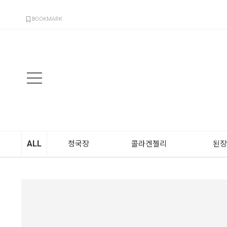
검색
BOOKMARK
ALL
청국장
콜라겐젤리
된장